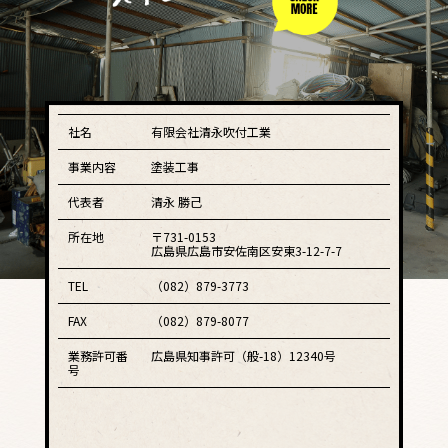
社名
有限会社清永吹付工業
事業内容
塗装工事
代表者
清永 勝己
所在地
〒731-0153
広島県広島市安佐南区安東3-12-7-7
TEL
（082）879-3773
FAX
（082）879-8077
業務許可番
広島県知事許可（般-18）12340号
号